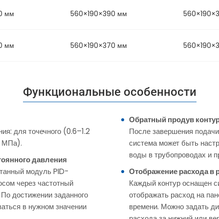
0 мм
560×190×390 мм
560×190×
0 мм
560×190×370 мм
560×190×
Функциональные особенности
Обратный продув контур
я: для точечного (0.6–1.2
После завершения подачи
 МПа).
система может быть настр
воды в трубопроводах и п
тоянного давления
танный модуль PID-
Отображение расхода в 
осом через частотный
Каждый контур оснащен с
 По достижении заданного
отображать расход на па
ваться в нужном значении
времени. Можно задать д
расхода за нижний или ве