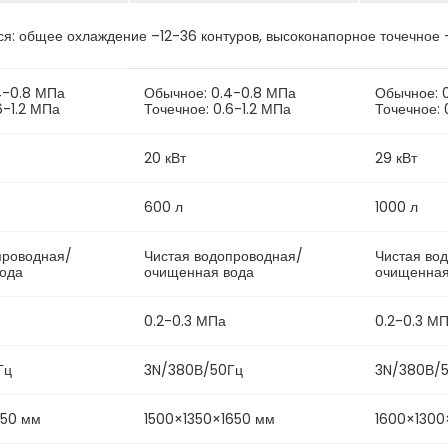
я: общее охлаждение –12-36 контуров, высоконапорное точечное –
4-0.8 МПа
Обычное: 0.4-0.8 МПа
Обычное: 
6-1.2 МПа
Точечное: 0.6-1.2 МПа
Точечное: 
20 кВт
29 кВт
600 л
1000 л
проводная/
Чистая водопроводная/
Чистая во
ода
очищенная вода
очищенная
0.2-0.3 МПа
0.2-0.3 М
Гц
3N/380В/50Гц
3N/380В/
650 мм
1500×1350×1650 мм
1600×1300