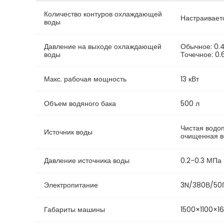
Количество контуров охлаждающей
Настраиваетс
воды
Давление на выходе охлаждающей
Обычное: 0.
воды
Точечное: 0.
Макс. рабочая мощность
13 кВт
Объем водяного бака
500 л
Чистая водо
Источник воды
очищенная в
Давление источника воды
0.2-0.3 МПа
Электропитание
3N/380В/50
Габариты машины
1500×1100×1