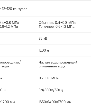
 12-120 контуров
0.4-0.8 МПа
Обычное: 0.4-0.8 МПа
0.6-1.2 МПа
Точечное: 0.6-1.2 МПа
35 кВт
1200 л
допроводная/
Чистая водопроводная/
 вода
очищенная вода
Па
0.2-0.3 МПа
50Гц
3N/380В/50Гц
×1700 мм
1650×1400×1700 мм