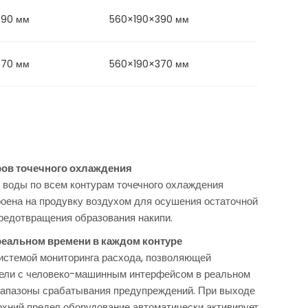
390 мм
560×190×390 мм
370 мм
560×190×370 мм
ов точечного охлаждения
 воды по всем контурам точечного охлаждения
оена на продувку воздухом для осушения остаточной
редотвращения образования накипи.
реальном времени в каждом контуре
истемой мониторинга расхода, позволяющей
нели с человеко-машинным интерфейсом в реальном
иапазоны срабатывания предупреждений. При выходе
рхний предел оборудование автоматически активирует