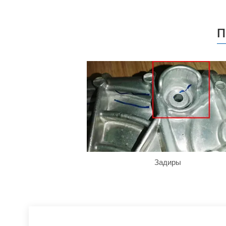
П
Задиры