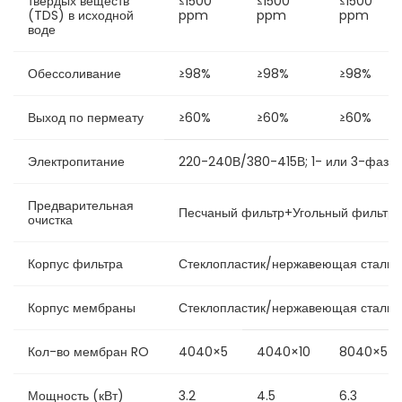
твердых веществ
≤1500
≤1500
≤1500
(TDS) в исходной
ppm
ppm
ppm
воде
Обессоливание
≥98%
≥98%
≥98%
Выход по пермеату
≥60%
≥60%
≥60%
Электропитание
220-240В/380-415В; 1- или 3-фазн
Предварительная
Песчаный фильтр+Угольный фильтр+
очистка
Корпус фильтра
Стеклопластик/нержавеющая сталь 
Корпус мембраны
Стеклопластик/нержавеющая сталь 
Кол-во мембран RO
4040×5
4040×10
8040×5
Мощность (кВт)
3.2
4.5
6.3